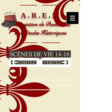
A.R.E.H
Association de Recherches
et d'Etudes Historiques
Sortie du Nash-Quad le 11 novembre
2018 à Epernay le matin et à Chateau
Thierry l'après-midi